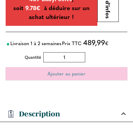
Plus d'infos
soit
9.78€
à déduire sur un
achat ultérieur !
489,99
Livraison 1 à 2 semaines
Prix TTC
€
Quantité
Description