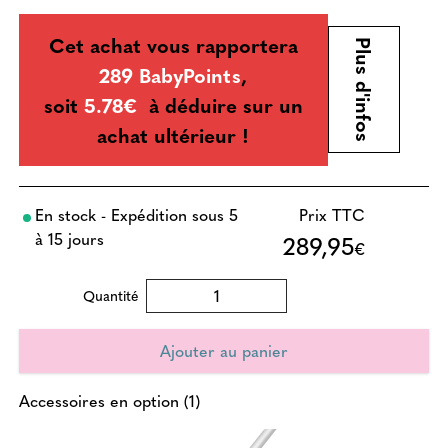
Cet achat vous rapportera
Plus d'infos
289 BabyPoints
,
soit
5.78€
à déduire sur un
achat ultérieur !
En stock - Expédition sous 5
Prix TTC
à 15 jours
289,95
€
Quantité
Accessoires en option (1)