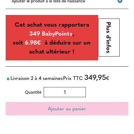
Ajouter le produit à la liste de naissance
Cet achat vous rapportera
Plus d'infos
349 BabyPoints
,
soit
6.98€
à déduire sur un
achat ultérieur !
349,95
Livraison 2 à 4 semaines
Prix TTC
€
Quantité