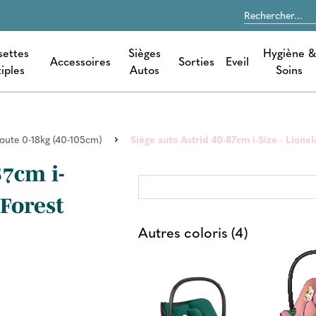
settes
Sièges
Hygiène &
Accessoires
Sorties
Eveil
iples
Autos
Soins
oute 0-18kg (40-105cm)
Siège auto Astrid 40-87cm i-Size - Lione
87cm i-
 Forest
Autres coloris (4)