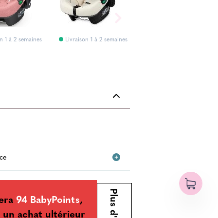
n 1 à 2 semaines
Livraison 1 à 2 semaines
Livraison 1 à 2 semaines
nce
Plus d'infos
era
94 BabyPoints
,
 un achat ultérieur