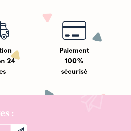
tion
Paiement
en 24
100%
es
sécurisé
es :