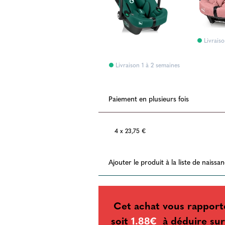
es
Livraiso
Livraison 1 à 2 semaines
Livraison 1 à 2 semaines
Paiement en plusieurs fois
4 x 23,75 €
Ajouter le produit à la liste de naissa
Cet achat vous rapport
soit
1.88€
à déduire sur