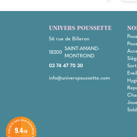
UNIVERS POUSSETTE
NO
Pous
56 rue de Billeron
Pous
SAINT-AMAND-
Acce
18200
MONTROND
Sièg
03 74 47 70 30
Sort
Evei
info@universpoussette.com
Hygi
Rep
Cha
Joue
Sold
9.4
/10