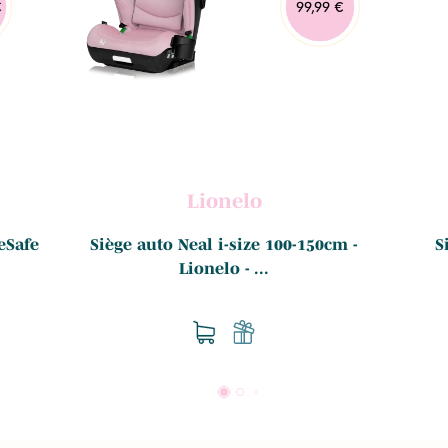
€
99,99 €
Lionelo
eSafe
Siège auto Neal i-size 100-150cm -
S
Lionelo - ...