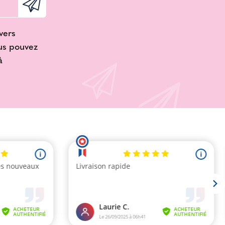
vers
ous pouvez
à