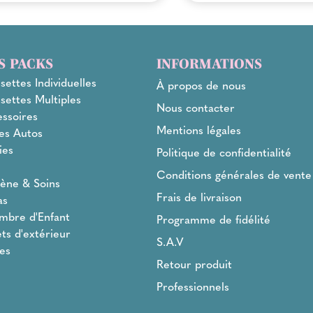
S PACKS
INFORMATIONS
settes Individuelles
À propos de nous
settes Multiples
Nous contacter
ssoires
Mentions légales
es Autos
ies
Politique de confidentialité
l
Conditions générales de vente
ène & Soins
Frais de livraison
as
mbre d'Enfant
Programme de fidélité
ts d'extérieur
S.A.V
es
Retour produit
Professionnels