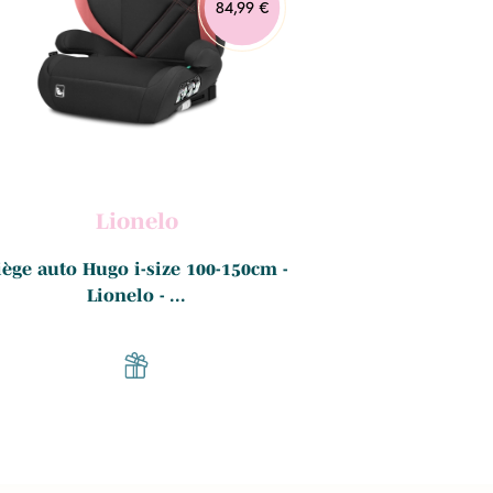
84,99 €
Lionelo
iège auto Hugo i-size 100-150cm -
Siège-auto Exten
Lionelo - ...