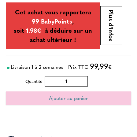
Cet achat vous rapportera
Plus d'infos
99 BabyPoints
,
soit
1.98€
à déduire sur un
achat ultérieur !
99,99
Livraison 1 à 2 semaines
Prix TTC
€
Quantité