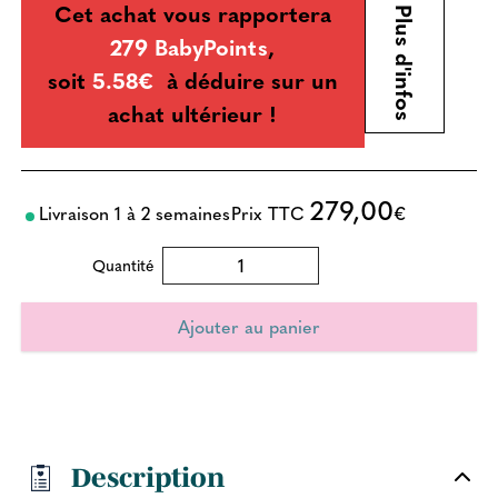
Cet achat vous rapportera
Plus d'infos
279 BabyPoints
,
soit
5.58€
à déduire sur un
achat ultérieur !
279,00
Livraison 1 à 2 semaines
Prix TTC
€
Quantité
Description