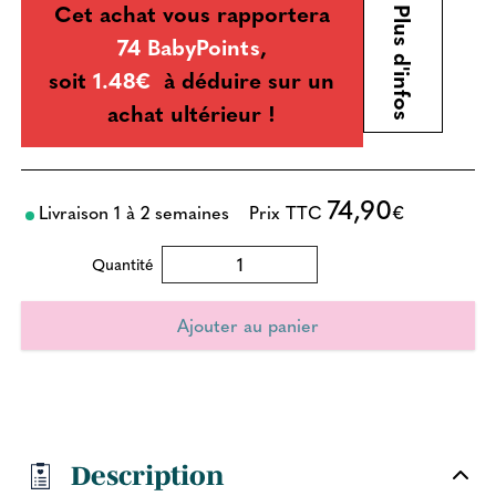
Cet achat vous rapportera
Plus d'infos
74 BabyPoints
,
soit
1.48€
à déduire sur un
achat ultérieur !
74,90
Livraison 1 à 2 semaines
Prix TTC
€
Quantité
Description