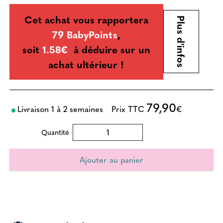
Cet achat vous rapportera
Plus d'infos
79 BabyPoints
,
soit
1.58€
à déduire sur un
achat ultérieur !
79,90
Livraison 1 à 2 semaines
Prix TTC
€
Quantité