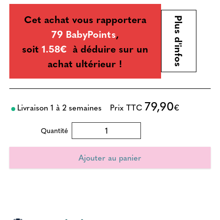
Cet achat vous rapportera
Plus d'infos
79 BabyPoints
,
soit
1.58€
à déduire sur un
achat ultérieur !
79,90
Livraison 1 à 2 semaines
Prix TTC
€
Quantité