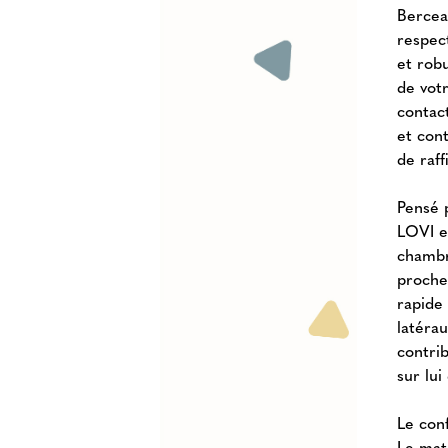
Bercea
respect
et rob
de vot
contac
et con
de raf
Pensé 
LOVI es
chambr
proche
rapide 
latérau
contri
sur lui
Le con
Le mat