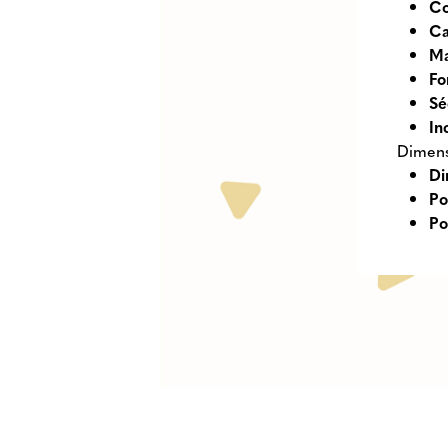
Co
Ca
Ma
Fo
Sé
In
Dimens
Di
Po
Po