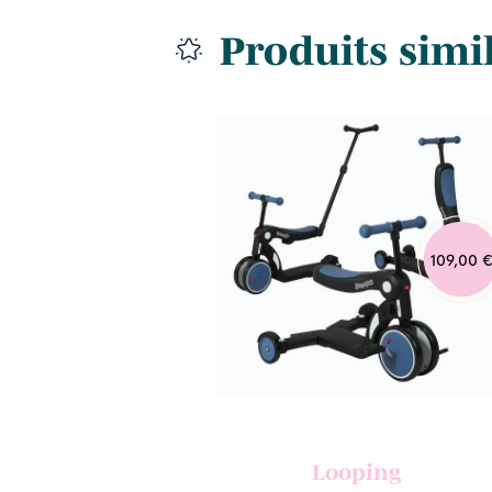
Produits simi
239,00 €
109,00 
ego
Looping