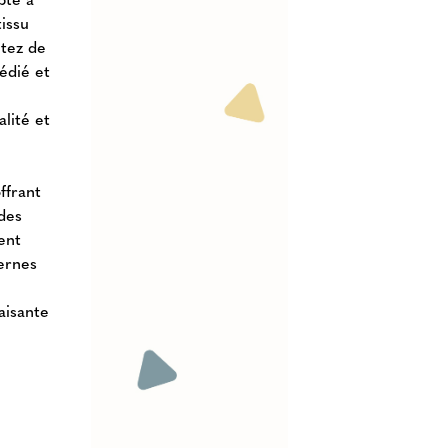
tissu
itez de
édié et
alité et
ffrant
des
ent
dernes
aisante