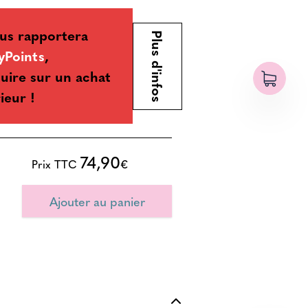
us rapportera
Plus d'infos
yPoints
,
uire sur un achat
ieur !
74,90
Prix TTC
€