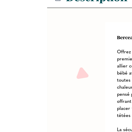
Bercea
Offrez
premie
allier 
bébé a
toutes
chaleur
pensé 
offran
placer 
tétées
La séc