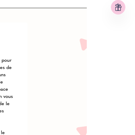
u pour
les de
ans
de
pace
n vous
de le
es
 le