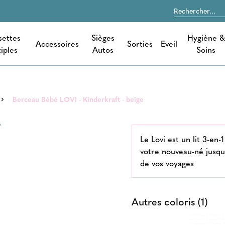
settes
Sièges
Hygiène &
Accessoires
Sorties
Eveil
iples
Autos
Soins
Berceau Bébé LOVI - Kinderkraft - beige
-
Le Lovi est un lit 3-en
votre nouveau-né jusqu
de vos voyages
Autres coloris (1)