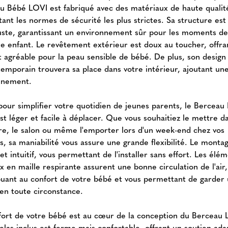
u Bébé LOVI est fabriqué avec des matériaux de haute qualit
ant les normes de sécurité les plus strictes. Sa structure est
uste, garantissant un environnement sûr pour les moments d
re enfant. Le revêtement extérieur est doux au toucher, offra
t agréable pour la peau sensible de bébé. De plus, son design
temporain trouvera sa place dans votre intérieur, ajoutant un
finement.
pour simplifier votre quotidien de jeunes parents, le Berceau
t léger et facile à déplacer. Que vous souhaitiez le mettre da
e, le salon ou même l'emporter lors d'un week-end chez vos
s, sa maniabilité vous assure une grande flexibilité. Le monta
et intuitif, vous permettant de l'installer sans effort. Les élé
x en maille respirante assurent une bonne circulation de l'air,
buant au confort de votre bébé et vous permettant de garder 
 en toute circonstance.
fort de votre bébé est au cœur de la conception du Berceau 
elas inclus est ferme mais confortable, offrant un soutien ada