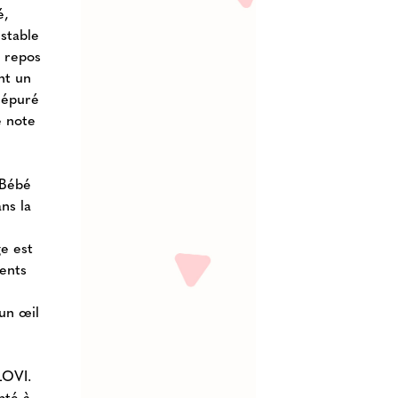
é,
 stable
e repos
nt un
 épuré
e note
 Bébé
ns la
ge est
ments
un œil
LOVI.
pté à