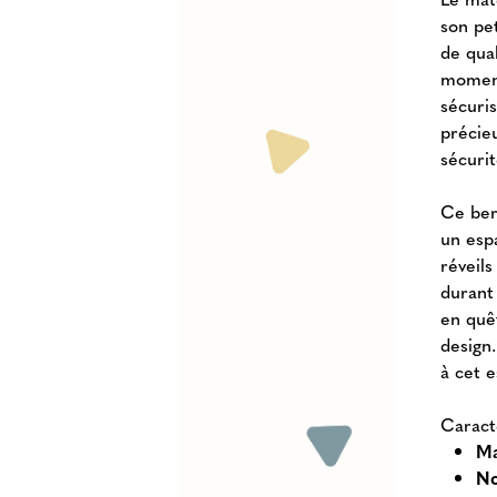
son pet
de qua
moment
sécuri
précieu
sécurit
Ce ber
un esp
réveils
durant
en quê
design
à cet 
Caract
Ma
No