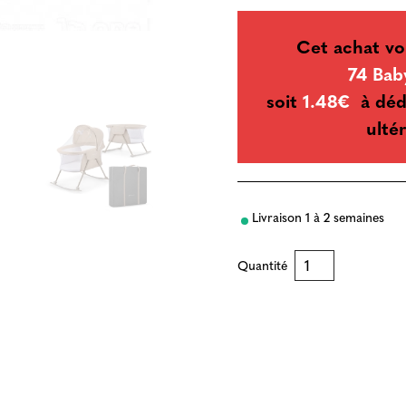
Cet achat vo
74 Bab
soit
1.48€
à déd
ultér
Livraison 1 à 2 semaines
Quantité