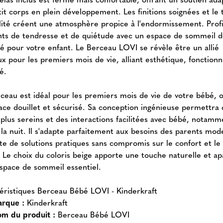
it corps en plein développement. Les finitions soignées et le 
lité créent une atmosphère propice à l'endormissement. Prof
s de tendresse et de quiétude avec un espace de sommeil d
sé pour votre enfant. Le Berceau LOVI se révèle être un allié
x pour les premiers mois de vie, alliant esthétique, fonctionn
é.
ceau est idéal pour les premiers mois de vie de votre bébé, o
ace douillet et sécurisé. Sa conception ingénieuse permettra 
 plus sereins et des interactions facilitées avec bébé, notamm
 la nuit. Il s'adapte parfaitement aux besoins des parents mo
te de solutions pratiques sans compromis sur le confort et le
. Le choix du coloris beige apporte une touche naturelle et ap
espace de sommeil essentiel.
éristiques Berceau Bébé LOVI - Kinderkraft
rque :
Kinderkraft
m du produit :
Berceau Bébé LOVI