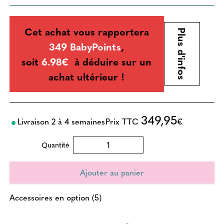
Cet achat vous rapportera
Plus d'infos
349 BabyPoints
,
soit
6.98€
à déduire sur un
achat ultérieur !
349,95
Livraison 2 à 4 semaines
Prix TTC
€
Quantité
Accessoires en option (5)