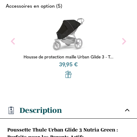
Accessoires en option (5)
aille Urban Glide 3 - T...
Nacelle - 
,95 €
349,95
Description
Poussette Thule Urban Glide 3 Nutria Green :
Parfaite pour les Parents Actifs