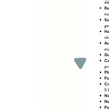
él
Ro
to
Su
ga
Ha
sé
As
er
Gu
Ca
pr
Pl
Pa
Co
S 
No
Ne
Po