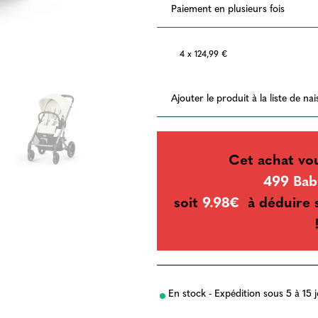
Paiement en plusieurs fois
4 x 124,99 €
Ajouter le produit à la liste de na
Cet achat vo
499 Bab
soit
9.98€
à déduire s
En stock - Expédition sous 5 à 15 