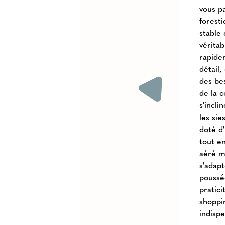
vous pa
foresti
stable
vérita
rapide
détail
des be
de la c
s'incl
les si
doté d
tout e
aéré m
s'adap
poussé
pratic
shoppin
indispe