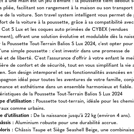
t à une main est un jeu d'enfant : la poussette tient debout s
s pliée, facilitant son rangement à la maison ou son transport
re de la voiture. Son travel system intelligent vous permet de
fort de la voiture à la poussette, grâce à sa compatibilité avec
e Cot S Lux et les coques auto primées de CYBEX (vendues
ment), offrant une solution évolutive et modulable dès la nais
 la Poussette Tout-Terrain Balios S Lux 2024, c'est opter pour
u'une simple poussette : c'est investir dans une promesse de
é et de liberté. C'est l'assurance d'offrir à votre enfant le mei
ère de confort et de sécurité, tout en vous simplifiant la vie 
ien. Son design intemporel et ses fonctionnalités avancées en 
pagnon idéal pour toutes les aventures de votre famille, con
mance et esthétisme dans un ensemble harmonieux et fiable.
éristiques de la Poussette Tout-Terrain Balios S Lux 2024
pe d’utilisation :
Poussette tout-terrain, idéale pour les chemi
raux comme urbains.
e d’utilisation :
De la naissance jusqu'à 22 kg (environ 4 ans).
âssis :
Aluminium robuste pour une durabilité accrue.
loris :
Châssis Taupe et Siège Seashell Beige, une combinais