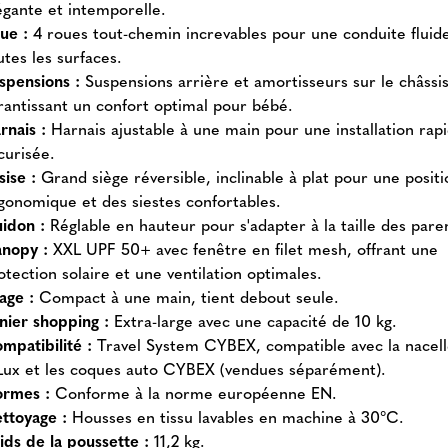
égante et intemporelle.
ue :
4 roues tout-chemin increvables pour une conduite fluid
utes les surfaces.
spensions :
Suspensions arrière et amortisseurs sur le châssis
rantissant un confort optimal pour bébé.
rnais :
Harnais ajustable à une main pour une installation rap
curisée.
sise :
Grand siège réversible, inclinable à plat pour une positi
gonomique et des siestes confortables.
idon :
Réglable en hauteur pour s'adapter à la taille des pare
nopy :
XXL UPF 50+ avec fenêtre en filet mesh, offrant une
otection solaire et une ventilation optimales.
iage :
Compact à une main, tient debout seule.
nier shopping :
Extra-large avec une capacité de 10 kg.
mpatibilité :
Travel System CYBEX, compatible avec la nacel
Lux et les coques auto CYBEX (vendues séparément).
rmes :
Conforme à la norme européenne EN.
ttoyage :
Housses en tissu lavables en machine à 30°C.
ids de la poussette :
11,2 kg.