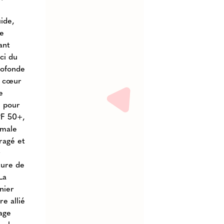
uide,
ne
ant
ci du
rofonde
u cœur
e
e pour
PF 50+,
imale
ragé et
r
ture de
La
nier
re allié
iage