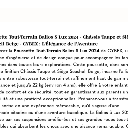
tte Tout-Terrain Balios S Lux 2024 - Châssis Taupe et Si
ll Beige - CYBEX : L'Élégance de l'Aventure
rez la
Poussette Tout-Terrain Balios S Lux 2024
de CYBEX, u
se d'ingénierie et de design conçue pour accompagner les fam
es dans toutes leurs explorations. Cette poussette, dans so
e finition Châssis Taupe et Siège Seashell Beige, incarne l'all
te entre robustesse tout-terrain et raffinement haut de gamm
sance et jusqu'à 22 kg (environ 4 ans), elle offre à votre enfan
de confort et de sécurité, tout en garantissant aux parents u
ilité et une praticité exceptionnelles. Préparez-vous à transf
 sortie en une expérience mémorable, qu'il s'agisse d'une
ade citadine ou d'une aventure bucolique. La Balios S Lux 20
gue par ses suspensions améliorées et ses grandes roues tout-
ables qui absorbent les chocs avec une aisance remarquable.