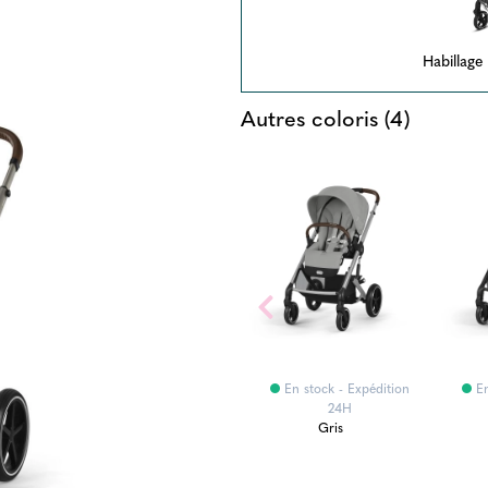
Habillage
Autres coloris (4)
ition
En stock - Expédition
En stock - Expédition
En
24H
24H
Bleu
Gris