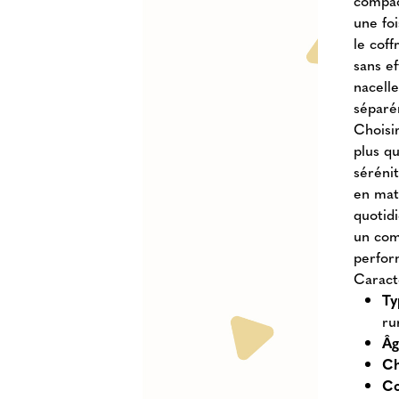
compac
une foi
le coff
sans ef
nacell
séparé
Choisir
plus q
sérénit
en mati
quotid
un com
perfor
Caract
Ty
ru
Âg
Ch
Co