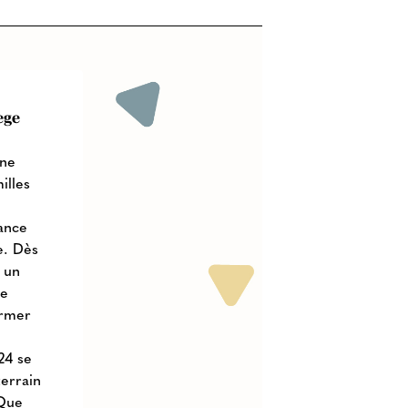
ège
ne
illes
n
iance
e. Dès
t un
ne
ormer
24 se
terrain
 Que