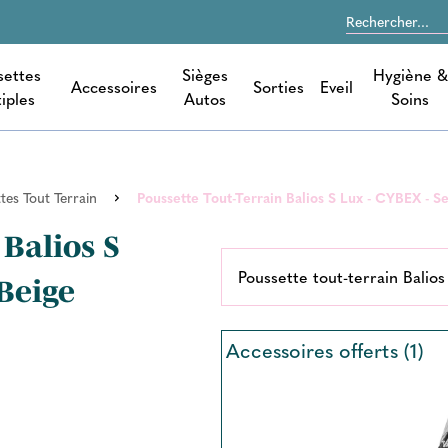
settes
Sièges
Hygiène &
Accessoires
Sorties
Eveil
iples
Autos
Soins
tes Tout Terrain
Poussette Tout-Terrain Balios S Lux - CYBEX - S
 Balios S
Poussette tout-terrain Balios
 Beige
Accessoires offerts (1)