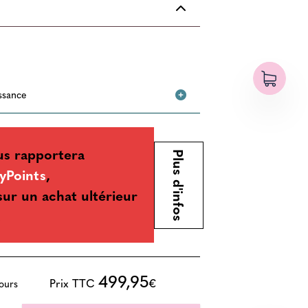
issance
us rapportera
Plus d'infos
yPoints
,
ur un achat ultérieur
!
499,95
Prix TTC
€
jours