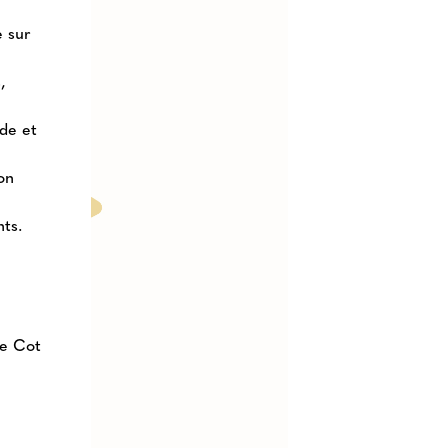
e sur
,
ide et
on
nts.
le Cot