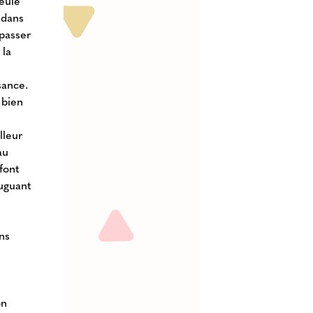
eule
 dans
 passer
 la
sance.
 bien
lleur
au
font
juguant
ns
on