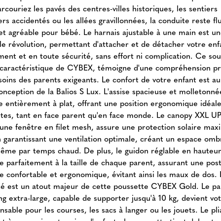
rcouriez les pavés des centres-villes historiques, les sentiers
ers accidentés ou les allées gravillonnées, la conduite reste fl
 et agréable pour bébé. Le harnais ajustable à une main est u
ble révolution, permettant d'attacher et de détacher votre enf
ment et en toute sécurité, sans effort ni complication. Ce sou
, caractéristique de CYBEX, témoigne d'une compréhension p
soins des parents exigeants. Le confort de votre enfant est a
onception de la Balios S Lux. L'assise spacieuse et molletonné
ine entièrement à plat, offrant une position ergonomique idéal
estes, tant en face parent qu'en face monde. Le canopy XXL U
'une fenêtre en filet mesh, assure une protection solaire max
n garantissant une ventilation optimale, créant un espace omb
ême par temps chaud. De plus, le guidon réglable en hauteu
te parfaitement à la taille de chaque parent, assurant une pos
e confortable et ergonomique, évitant ainsi les maux de dos. 
ité est un atout majeur de cette poussette CYBEX Gold. Le pa
g extra-large, capable de supporter jusqu'à 10 kg, devient vot
nsable pour les courses, les sacs à langer ou les jouets. Le pl