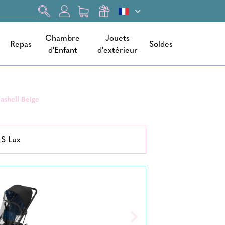
Chambre
Jouets
Repas
Soldes
d'Enfant
d'extérieur
eashell Beige
 S Lux