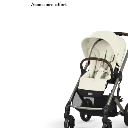
Accessoire offert
En stock - Expédition
En stock - Expéd
24H
24H
Noir
Beige