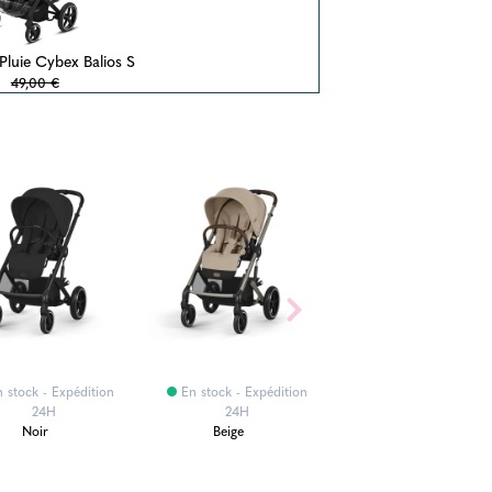
 Pluie Cybex Balios S
49,00 €
 stock - Expédition
En stock - Expédition
En stock - Expéditi
24H
24H
24H
Noir
Beige
Bleu