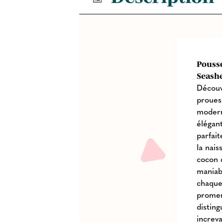
Pousse
Seashe
Découv
proues
modern
élégant
parfai
la nais
cocon 
maniab
chaque
promen
distin
increv