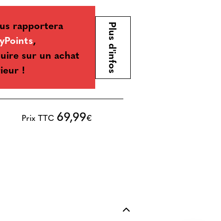
us rapportera
Plus d'infos
yPoints
,
uire sur un achat
ieur !
69,99
Prix TTC
€