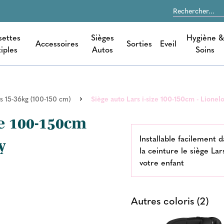
settes
Sièges
Hygiène &
Accessoires
Sorties
Eveil
iples
Autos
Soins
s 15-36kg (100-150 cm)
Siège auto Lars i-size 100-150cm - Lionel
ze 100-150cm
Installable facilement 
y
la ceinture le siège Lar
votre enfant
Autres coloris (2)