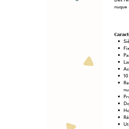
nuque 
Caract
Si
Fi
Pa
La
Ac
10
Re
nu
Pr
Do
Ho
Ré
Ut