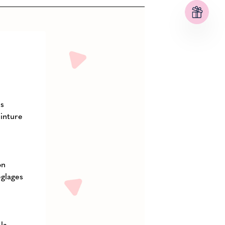
us
einture
on
églages
la