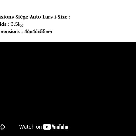
ions Siège Auto Lars i-Size :
ids :
3.5kg
mensions :
46x46x55cm