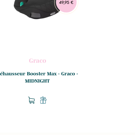
49,95 €
Graco
éhausseur Booster Max - Graco -
Siège-auto AA
MIDNIGHT