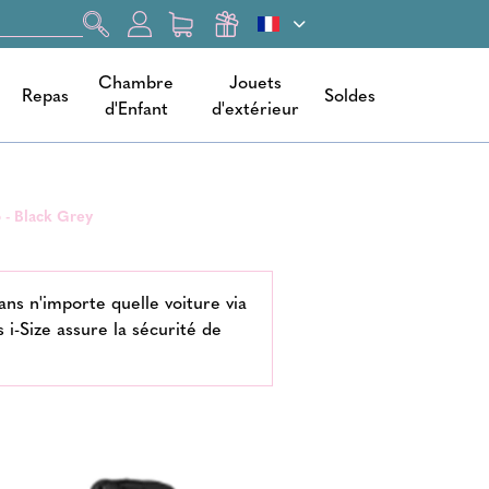
Chambre
Jouets
Repas
Soldes
d'Enfant
d'extérieur
o - Black Grey
dans n'importe quelle voiture via
s i-Size assure la sécurité de