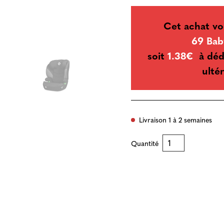
Cet achat vo
69 Bab
soit
1.38€
à déd
ultér
Livraison 1 à 2 semaines
Quantité