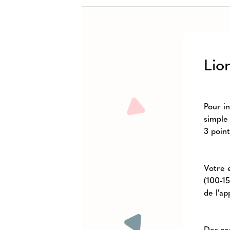
Lio
Pour in
simple 
3 point
Votre e
(100-1
de l'a
Des re