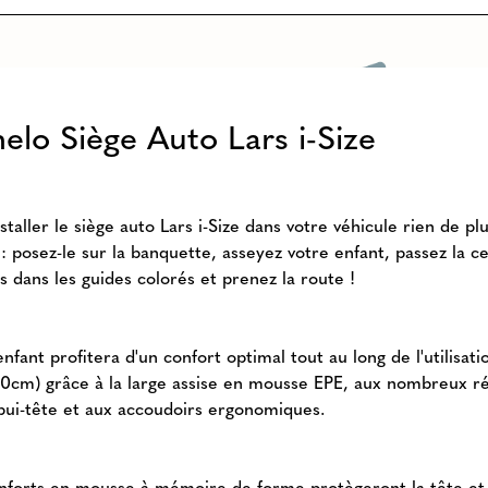
nelo Siège Auto Lars i-Size
staller le siège auto Lars i-Size dans votre véhicule rien de pl
: posez-le sur la banquette, asseyez votre enfant, passez la c
s dans les guides colorés et prenez la route !
nfant profitera d'un confort optimal tout au long de l'utilisati
50cm) grâce à la large assise en mousse EPE, aux nombreux r
ppui-tête et aux accoudoirs ergonomiques.
nforts en mousse à mémoire de forme protègeront la tête et 