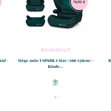
74,90 €
Kinderkraft
id -
Siège auto I-SPARK i-Size (100-150cm) -
R
Kinde...