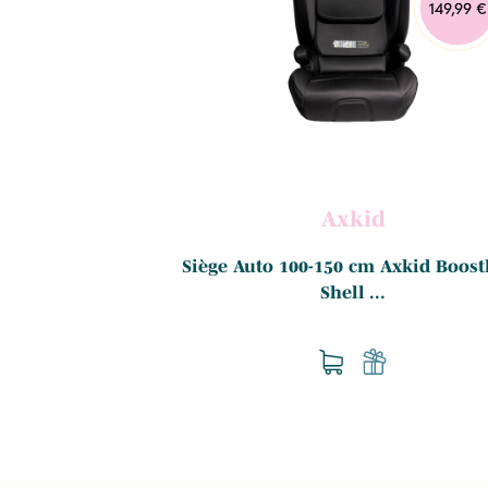
69,99 €
149,99 €
lo
Axkid
ze 100-150cm -
Siège Auto 100-150 cm Axkid Boostk
 ...
Shell ...