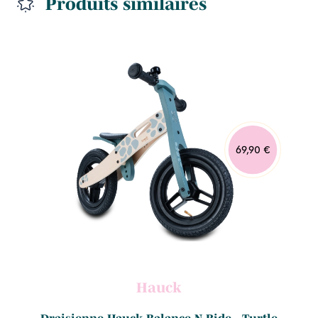
Produits similaires
69,90 €
Hauck
Draisienne Hauck Balance N Ride - Turtle