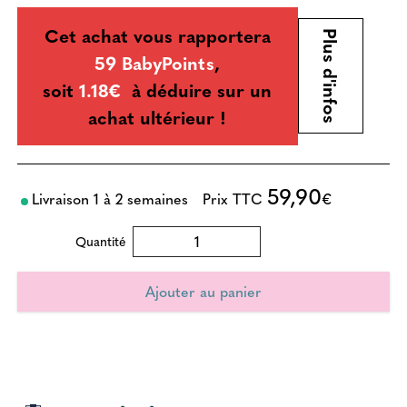
Cet achat vous rapportera
Plus d'infos
59 BabyPoints
,
soit
1.18€
à déduire sur un
achat ultérieur !
59,90
Livraison 1 à 2 semaines
Prix TTC
€
Quantité